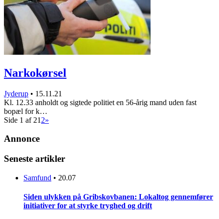
Narkokørsel
Jyderup
•
15.11.21
Kl. 12.33 anholdt og sigtede politiet en 56-årig mand uden fast
bopæl for k…
Side 1 af 2
1
2
»
Annonce
Seneste artikler
Samfund
•
20.07
Siden ulykken på Gribskovbanen: Lokaltog gennemfører
initiativer for at styrke tryghed og drift