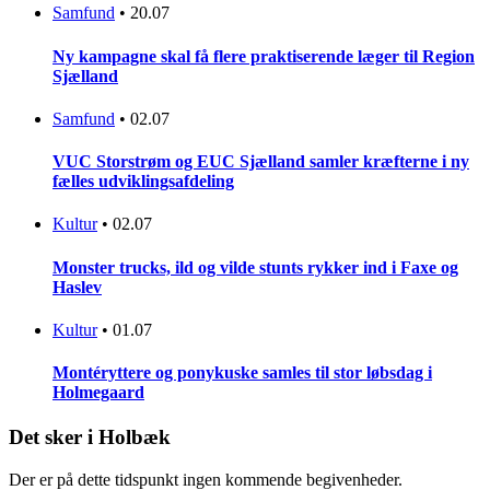
Samfund
•
20.07
Ny kampagne skal få flere praktiserende læger til Region
Sjælland
Samfund
•
02.07
VUC Storstrøm og EUC Sjælland samler kræfterne i ny
fælles udviklingsafdeling
Kultur
•
02.07
Monster trucks, ild og vilde stunts rykker ind i Faxe og
Haslev
Kultur
•
01.07
Montéryttere og ponykuske samles til stor løbsdag i
Holmegaard
Det sker i Holbæk
Der er på dette tidspunkt ingen kommende begivenheder.