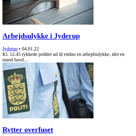
Arbejdsulykke i Jyderup
Jyderup
•
04.01.22
Kl. 12.45 rykkede politiet ud til endnu en arbejdsulykke, idet en
mand havd…
Rytter overfuset