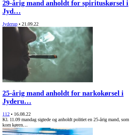
29-årig mand anholdt for spirituskørsel i
Jyd…
Jyderup
•
21.09.22
25-årig mand anholdt for narkokørsel i
Jyderu…
112
•
16.08.22
Kl. 11.09 mandag sigtede og anholdt politiet en 25-årig mand, som
kom køren…