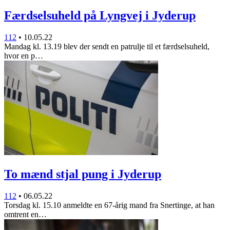
Færdselsuheld på Lyngvej i Jyderup
112
•
10.05.22
Mandag kl. 13.19 blev der sendt en patrulje til et færdselsuheld,
hvor en p…
To mænd stjal pung i Jyderup
112
•
06.05.22
Torsdag kl. 15.10 anmeldte en 67-årig mand fra Snertinge, at han
omtrent en…