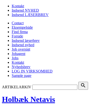
Kontakt
Indsend NYHED
Indsend LÆSERBREV
Contact
Eksempelside
Find firma
Forside
Indsend læserbrev
Indsend nyhed
Job oversigt
Jobagent
Jobs
Kontakt
Nyhedsbrev
LOG IN VIRKSOMHED
Sample page
search
ARTIKELARKIV
Holbæk Netavis