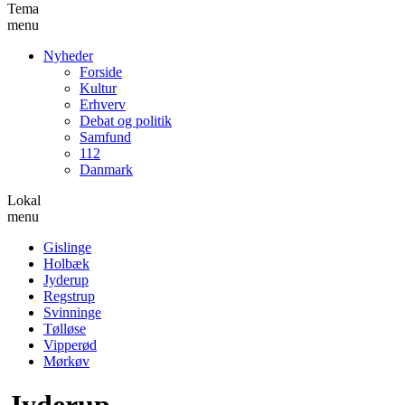
Tema
menu
Nyheder
Forside
Kultur
Erhverv
Debat og politik
Samfund
112
Danmark
Lokal
menu
Gislinge
Holbæk
Jyderup
Regstrup
Svinninge
Tølløse
Vipperød
Mørkøv