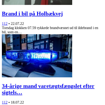
Brand i bil på Holbækvej
112
•
22.07.22
Torsdag klokken 07.59 rykkede brandvæsnet ud til ildebrand i en
bil, som en…
34-årige mand varetægtsfængslet efter
sigtels…
112
•
18.07.22