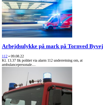
Arbejdsulykke på mark på Tornved Byvej
112
•
09.08.22
Kl. 13.37 fik politiet via alarm 112 underretning om, at
ambulancepersonale…