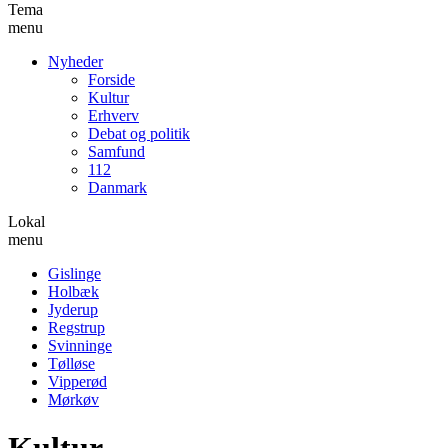
Tema
menu
Nyheder
Forside
Kultur
Erhverv
Debat og politik
Samfund
112
Danmark
Lokal
menu
Gislinge
Holbæk
Jyderup
Regstrup
Svinninge
Tølløse
Vipperød
Mørkøv