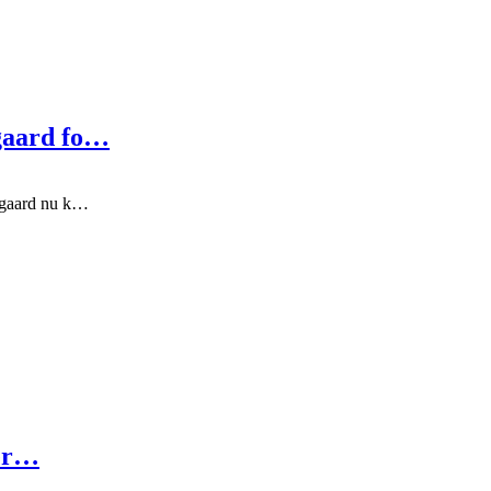
gaard fo…
dgaard nu k…
ter…