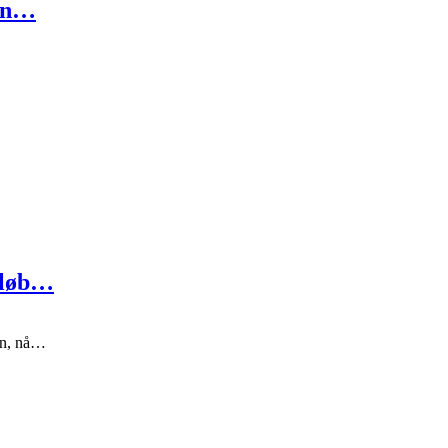
 in…
r løb…
ien, nå…