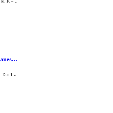
s kl. 16 –…
osanes…
nd. Den 1…