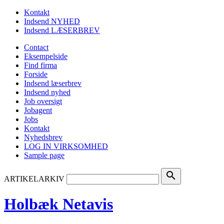
Kontakt
Indsend NYHED
Indsend LÆSERBREV
Contact
Eksempelside
Find firma
Forside
Indsend læserbrev
Indsend nyhed
Job oversigt
Jobagent
Jobs
Kontakt
Nyhedsbrev
LOG IN VIRKSOMHED
Sample page
search
ARTIKELARKIV
Holbæk Netavis