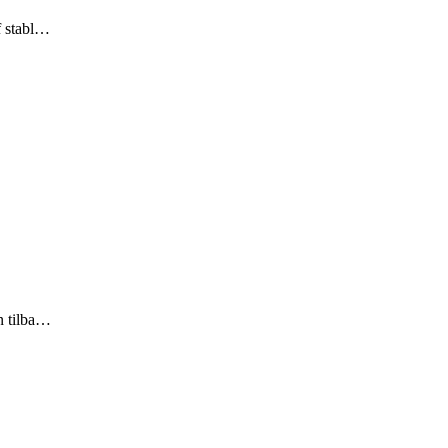
f stabl…
n tilba…