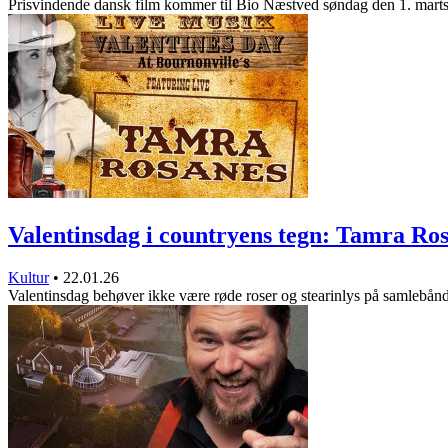
Prisvindende dansk film kommer til Bio Næstved søndag den 1. mart
Valentinsdag i countryens tegn: Tamra R
Kultur
•
22.01.26
Valentinsdag behøver ikke være røde roser og stearinlys på samlebå