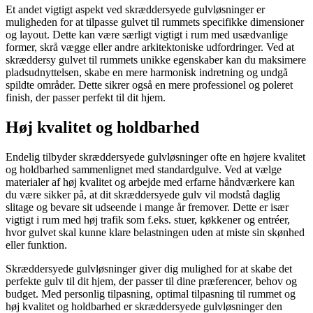
Et andet vigtigt aspekt ved skræddersyede gulvløsninger er
muligheden for at tilpasse gulvet til rummets specifikke dimensioner
og layout. Dette kan være særligt vigtigt i rum med usædvanlige
former, skrå vægge eller andre arkitektoniske udfordringer. Ved at
skræddersy gulvet til rummets unikke egenskaber kan du maksimere
pladsudnyttelsen, skabe en mere harmonisk indretning og undgå
spildte områder. Dette sikrer også en mere professionel og poleret
finish, der passer perfekt til dit hjem.
Høj kvalitet og holdbarhed
Endelig tilbyder skræddersyede gulvløsninger ofte en højere kvalitet
og holdbarhed sammenlignet med standardgulve. Ved at vælge
materialer af høj kvalitet og arbejde med erfarne håndværkere kan
du være sikker på, at dit skræddersyede gulv vil modstå daglig
slitage og bevare sit udseende i mange år fremover. Dette er især
vigtigt i rum med høj trafik som f.eks. stuer, køkkener og entréer,
hvor gulvet skal kunne klare belastningen uden at miste sin skønhed
eller funktion.
Skræddersyede gulvløsninger giver dig mulighed for at skabe det
perfekte gulv til dit hjem, der passer til dine præferencer, behov og
budget. Med personlig tilpasning, optimal tilpasning til rummet og
høj kvalitet og holdbarhed er skræddersyede gulvløsninger den