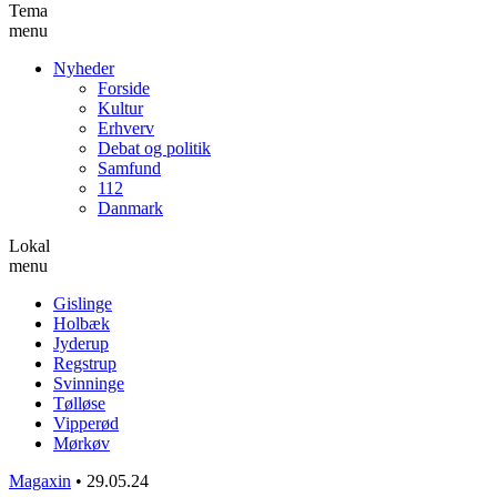
Tema
menu
Nyheder
Forside
Kultur
Erhverv
Debat og politik
Samfund
112
Danmark
Lokal
menu
Gislinge
Holbæk
Jyderup
Regstrup
Svinninge
Tølløse
Vipperød
Mørkøv
Magaxin
•
29.05.24