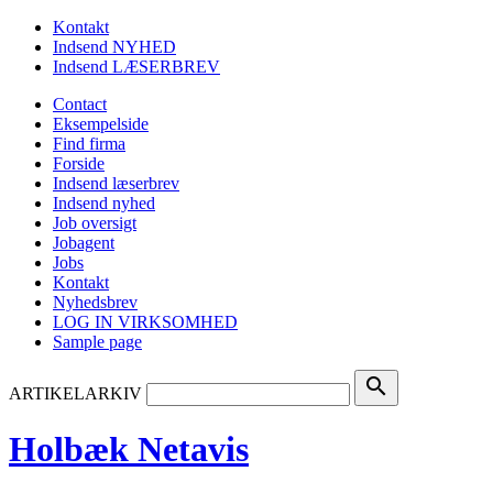
Kontakt
Indsend NYHED
Indsend LÆSERBREV
Contact
Eksempelside
Find firma
Forside
Indsend læserbrev
Indsend nyhed
Job oversigt
Jobagent
Jobs
Kontakt
Nyhedsbrev
LOG IN VIRKSOMHED
Sample page
search
ARTIKELARKIV
Holbæk Netavis