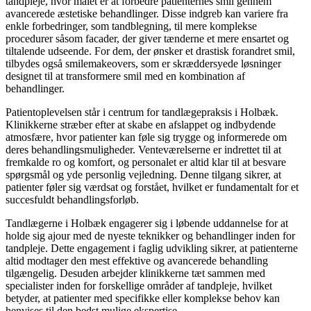
tandpleje, hvor målet er at forbedre patienternes smil gennem
avancerede æstetiske behandlinger. Disse indgreb kan variere fra
enkle forbedringer, som tandblegning, til mere komplekse
procedurer såsom facader, der giver tænderne et mere ensartet og
tiltalende udseende. For dem, der ønsker et drastisk forandret smil,
tilbydes også smilemakeovers, som er skræddersyede løsninger
designet til at transformere smil med en kombination af
behandlinger.
Patientoplevelsen står i centrum for tandlægepraksis i Holbæk.
Klinikkerne stræber efter at skabe en afslappet og indbydende
atmosfære, hvor patienter kan føle sig trygge og informerede om
deres behandlingsmuligheder. Venteværelserne er indrettet til at
fremkalde ro og komfort, og personalet er altid klar til at besvare
spørgsmål og yde personlig vejledning. Denne tilgang sikrer, at
patienter føler sig værdsat og forstået, hvilket er fundamentalt for et
succesfuldt behandlingsforløb.
Tandlægerne i Holbæk engagerer sig i løbende uddannelse for at
holde sig ajour med de nyeste teknikker og behandlinger inden for
tandpleje. Dette engagement i faglig udvikling sikrer, at patienterne
altid modtager den mest effektive og avancerede behandling
tilgængelig. Desuden arbejder klinikkerne tæt sammen med
specialister inden for forskellige områder af tandpleje, hvilket
betyder, at patienter med specifikke eller komplekse behov kan
henvises til den bedst mulige ekspertise.