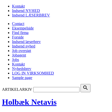
Kontakt
Indsend NYHED
Indsend LÆSERBREV
Contact
Eksempelside
Find firma
Forside
Indsend læserbrev
Indsend nyhed
Job oversigt
Jobagent
Jobs
Kontakt
Nyhedsbrev
LOG IN VIRKSOMHED
Sample page
search
ARTIKELARKIV
Holbæk Netavis