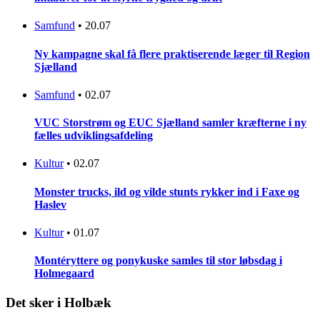
Samfund
•
20.07
Ny kampagne skal få flere praktiserende læger til Region
Sjælland
Samfund
•
02.07
VUC Storstrøm og EUC Sjælland samler kræfterne i ny
fælles udviklingsafdeling
Kultur
•
02.07
Monster trucks, ild og vilde stunts rykker ind i Faxe og
Haslev
Kultur
•
01.07
Montéryttere og ponykuske samles til stor løbsdag i
Holmegaard
Det sker i Holbæk