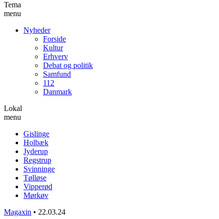
Tema
menu
Nyheder
Forside
Kultur
Erhverv
Debat og politik
Samfund
112
Danmark
Lokal
menu
Gislinge
Holbæk
Jyderup
Regstrup
Svinninge
Tølløse
Vipperød
Mørkøv
Magaxin
•
22.03.24