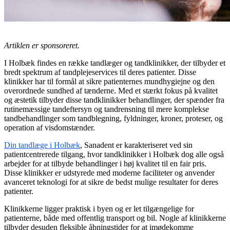
Artiklen er sponsoreret.
I Holbæk findes en række tandlæger og tandklinikker, der tilbyder et
bredt spektrum af tandplejeservices til deres patienter. Disse
klinikker har til formål at sikre patienternes mundhygiejne og den
overordnede sundhed af tænderne. Med et stærkt fokus på kvalitet
og æstetik tilbyder disse tandklinikker behandlinger, der spænder fra
rutinemæssige tandeftersyn og tandrensning til mere komplekse
tandbehandlinger som tandblegning, fyldninger, kroner, proteser, og
operation af visdomstænder.
Din tandlæge i Holbæk
, Sanadent er karakteriseret ved sin
patientcentrerede tilgang, hvor tandklinikker i Holbæk dog alle også
arbejder for at tilbyde behandlinger i høj kvalitet til en fair pris.
Disse klinikker er udstyrede med moderne faciliteter og anvender
avanceret teknologi for at sikre de bedst mulige resultater for deres
patienter.
Klinikkerne ligger praktisk i byen og er let tilgængelige for
patienterne, både med offentlig transport og bil. Nogle af klinikkerne
tilbyder desuden fleksible åbningstider for at imødekomme