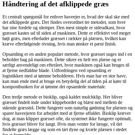
Håndtering af det afklippede græs
Et centralt spørgsmål for enhver haveejer er, hvad der skal ske med
det afklippede græs. Der findes overordnet tre metoder, som hver
har sine fordele og ulemper. Den mest simple er sideudkast, hvor
græsset kastes ud til siden af maskinen. Dette er effektivt ved meget
højt græs, men efterlader græsset i rækker på plænen, hvilket kan
kræve efterfølgende rivning, hvis man ønsker et pænt finish.
Opsamling er en anden populær metode, hvor græsset suges ind i en
beholder bag på maskinen. Dette sikrer en helt ren plæne og er
særligt anvendeligt om efteråret, hvor maskinen også kan bruges til
at fjerne nedfaldne blade. Udfordringen ved opsamling er
logistikken med at tømme beholderen. Hvis man har en stor have,
kan man ende med at bruge en betydelig del af tiden på at køre til
kompostbunken for at tømme det opsamlede materiale.
Den tredje metode er bioklip, også kaldet mulchklip. Her bliver
græsset findelt inde under klippebordet og blæst ned mellem de
stående græsstrå. Dette fungerer som naturlig gødning for plænen og
sparer haveejeren for arbejdet med at fjerne affaldet. Bioklip kræver
dog, at man klipper græsset ofte, da systemet ikke fungerer optimalt,
hvis græsset bliver for langt. Hvis man venter for længe, vil det
findelte græs lægge sig som en tæt dyne og kvæle plænen i stedet
for at formulde.