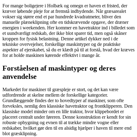
For mange boligejere i Holbæk og omegn er haven et fristed, der
kræver løbende pleje for at fremstå indbydende. Når græsarealet
vokser sig større end et par hundrede kvadratmeter, bliver den
manuelle plæneklipning ofte en tidskrævende opgave, der dræner
energien i weekenden. Her kommer en havetraktor ind i billedet som
et uundværligt redskab, der ikke blot sparer tid, men også skåner
kroppen for fysisk belastning. Denne artikel dykker ned i de
tekniske overvejelser, forskellige maskintyper og de praktiske
aspekter af ejerskabet, så du er klædt på til at forstå, hvad der kræves
for at holde maskinen kørende effektivt i mange år.
Forståelsen af maskintyper og deres
anvendelse
Markedet for maskiner til græspleje er stort, og det kan være
udfordrende at skelne mellem de forskellige kategorier.
Grundlæggende findes der to hovedtyper af maskiner, som ofte
forveksles, nemlig den klassiske havetraktor og frontklipperen. Den
klassiske model minder om en lille traktor, hvor klippebordet er
placeret centralt under føreren. Denne konstruktion er kendt for sin
robuste opbygning og evnen til at trække mindre vogne eller
redskaber, hvilket gør den til en alsidig hjælper i haven til mere end
blot græsklipning.