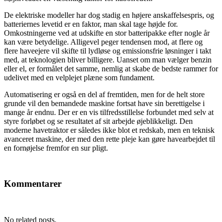
De elektriske modeller har dog stadig en højere anskaffelsespris, og
batteriernes levetid er en faktor, man skal tage højde for.
Omkostningerne ved at udskifte en stor batteripakke efter nogle år
kan være betydelige. Alligevel peger tendensen mod, at flere og
flere haveejere vil skifte til lydløse og emissionsfrie løsninger i takt
med, at teknologien bliver billigere. Uanset om man vælger benzin
eller el, er formålet det samme, nemlig at skabe de bedste rammer for
udelivet med en velplejet plæne som fundament.
Automatisering er også en del af fremtiden, men for de helt store
grunde vil den bemandede maskine fortsat have sin berettigelse i
mange år endnu. Der er en vis tilfredsstillelse forbundet med selv at
styre forløbet og se resultatet af sit arbejde øjeblikkeligt. Den
moderne havetraktor er således ikke blot et redskab, men en teknisk
avanceret maskine, der med den rette pleje kan gøre havearbejdet til
en fornøjelse fremfor en sur pligt.
Kommentarer
No related posts.