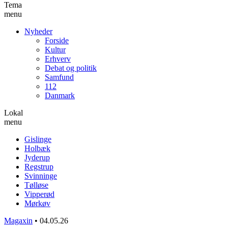
Tema
menu
Nyheder
Forside
Kultur
Erhverv
Debat og politik
Samfund
112
Danmark
Lokal
menu
Gislinge
Holbæk
Jyderup
Regstrup
Svinninge
Tølløse
Vipperød
Mørkøv
Magaxin
•
04.05.26