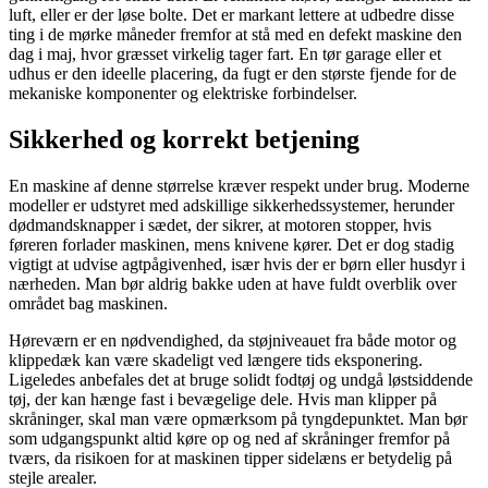
luft, eller er der løse bolte. Det er markant lettere at udbedre disse
ting i de mørke måneder fremfor at stå med en defekt maskine den
dag i maj, hvor græsset virkelig tager fart. En tør garage eller et
udhus er den ideelle placering, da fugt er den største fjende for de
mekaniske komponenter og elektriske forbindelser.
Sikkerhed og korrekt betjening
En maskine af denne størrelse kræver respekt under brug. Moderne
modeller er udstyret med adskillige sikkerhedssystemer, herunder
dødmandsknapper i sædet, der sikrer, at motoren stopper, hvis
føreren forlader maskinen, mens knivene kører. Det er dog stadig
vigtigt at udvise agtpågivenhed, især hvis der er børn eller husdyr i
nærheden. Man bør aldrig bakke uden at have fuldt overblik over
området bag maskinen.
Høreværn er en nødvendighed, da støjniveauet fra både motor og
klippedæk kan være skadeligt ved længere tids eksponering.
Ligeledes anbefales det at bruge solidt fodtøj og undgå løstsiddende
tøj, der kan hænge fast i bevægelige dele. Hvis man klipper på
skråninger, skal man være opmærksom på tyngdepunktet. Man bør
som udgangspunkt altid køre op og ned af skråninger fremfor på
tværs, da risikoen for at maskinen tipper sidelæns er betydelig på
stejle arealer.