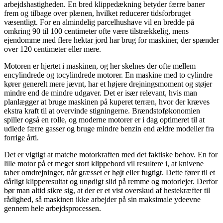
arbejdshastigheden. En bred klippedækning betyder færre baner
frem og tilbage over plænen, hvilket reducerer tidsforbruget
væsentligt. For en almindelig parcelhushave vil en bredde på
omkring 90 til 100 centimeter ofte være tilstrækkelig, mens
ejendomme med flere hektar jord har brug for maskiner, der spænder
over 120 centimeter eller mere.
Motoren er hjertet i maskinen, og her skelnes der ofte mellem
encylindrede og tocylindrede motorer. En maskine med to cylindre
kører generelt mere jævnt, har et højere drejningsmoment og støjer
mindre end de mindre udgaver. Det er især relevant, hvis man
planlægger at bruge maskinen på kuperet terræn, hvor der kræves
ekstra kraft til at overvinde stigningerne. Brændstoføkonomien
spiller også en rolle, og moderne motorer er i dag optimeret til at
udlede færre gasser og bruge mindre benzin end ældre modeller fra
forrige årti.
Det er vigtigt at matche motorkraften med det faktiske behov. En for
lille motor på et meget stort klippebord vil resultere i, at knivene
taber omdrejninger, når græsset er højt eller fugtigt. Dette fører til et
dårligt klipperesultat og unødigt slid på remme og motorlejer. Derfor
bør man altid sikre sig, at der er et vist overskud af hestekræfter til
rådighed, så maskinen ikke arbejder på sin maksimale ydeevne
gennem hele arbejdsprocessen.