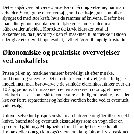
Det er også værd at være opmærksom på omgivelserne, når man
arbejder. Sten, grene eller legetøj gemt i det høje græs kan blive
slynget ud med stor kraft, hvis de rammes af knivene. Derfor bør
man altid gennemgå plænen for løse genstande, inden man
påbegynder arbejdet. Korrekte dæktryk bidrager også til
sikkerheden, da ujævnt tryk kan få maskinen til at trække til siden
eller give et skævt klipperesultat, hvilket fører til unødig frustration.
Økonomiske og praktiske overvejelser
ved anskaffelse
Prisen på en ny maskine varierer betydeligt alt efter mærke,
funktioner og ydeevne. Det er ofte fristende at vælge den billigste
model, men man bør overveje de samlede ejeromkostninger over en
10 årig periode. En maskine med en stærkere motor og et mere
holdbart chassis kan i sidste ende være en billigere løsning, hvis den
kræver færre reparationer og holder værdien bedre ved et eventuelt
videresalg.
Udover selve indkøbsprisen skal man indregne udgifter til servicekit,
knive, brændstof og eventuelt ekstraudstyr som en vogn eller en
spreder til gødning. Muligheden for at få udført service lokalt i
Holbæk eller omegn kan også være en vigtig faktor. Hvis maskinen