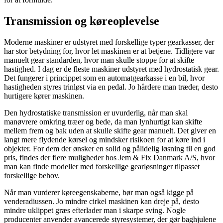
Transmission og køreoplevelse
Moderne maskiner er udstyret med forskellige typer gearkasser, der
har stor betydning for, hvor let maskinen er at betjene. Tidligere var
manuelt gear standarden, hvor man skulle stoppe for at skifte
hastighed. I dag er de fleste maskiner udstyret med hydrostatisk gear.
Det fungerer i princippet som en automatgearkasse i en bil, hvor
hastigheden styres trinløst via en pedal. Jo hårdere man træder, desto
hurtigere kører maskinen.
Den hydrostatiske transmission er uvurderlig, når man skal
manøvrere omkring træer og bede, da man lynhurtigt kan skifte
mellem frem og bak uden at skulle skifte gear manuelt. Det giver en
langt mere flydende kørsel og mindsker risikoen for at køre ind i
objekter. For dem der ønsker en solid og pålidelig løsning til en god
pris, findes der flere muligheder hos Jem & Fix Danmark A/S, hvor
man kan finde modeller med forskellige gearløsninger tilpasset
forskellige behov.
Når man vurderer køreegenskaberne, bør man også kigge på
venderadiussen. Jo mindre cirkel maskinen kan dreje på, desto
mindre uklippet græs efterlader man i skarpe sving. Nogle
producenter anvender avancerede styresystemer, der gør baghjulene