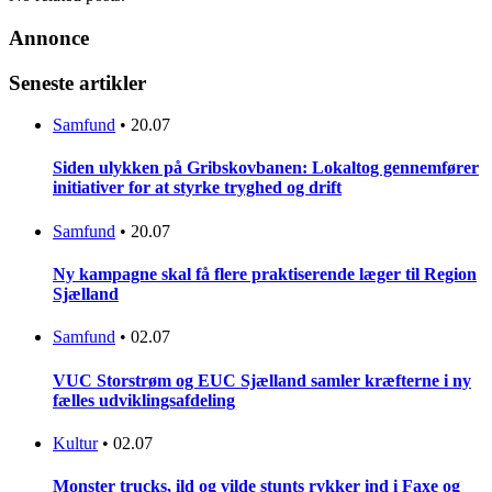
Annonce
Seneste artikler
Samfund
•
20.07
Siden ulykken på Gribskovbanen: Lokaltog gennemfører
initiativer for at styrke tryghed og drift
Samfund
•
20.07
Ny kampagne skal få flere praktiserende læger til Region
Sjælland
Samfund
•
02.07
VUC Storstrøm og EUC Sjælland samler kræfterne i ny
fælles udviklingsafdeling
Kultur
•
02.07
Monster trucks, ild og vilde stunts rykker ind i Faxe og