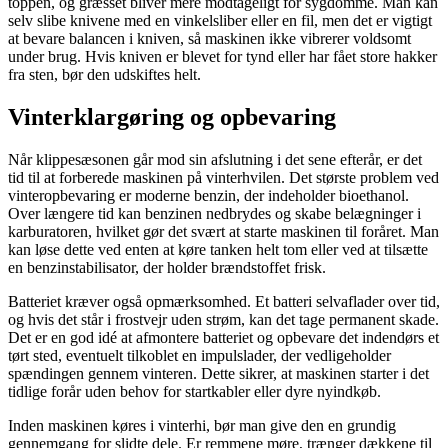
toppen, og græsset bliver mere modtageligt for sygdomme. Man kan
selv slibe knivene med en vinkelsliber eller en fil, men det er vigtigt
at bevare balancen i kniven, så maskinen ikke vibrerer voldsomt
under brug. Hvis kniven er blevet for tynd eller har fået store hakker
fra sten, bør den udskiftes helt.
Vinterklargøring og opbevaring
Når klippesæsonen går mod sin afslutning i det sene efterår, er det
tid til at forberede maskinen på vinterhvilen. Det største problem ved
vinteropbevaring er moderne benzin, der indeholder bioethanol.
Over længere tid kan benzinen nedbrydes og skabe belægninger i
karburatoren, hvilket gør det svært at starte maskinen til foråret. Man
kan løse dette ved enten at køre tanken helt tom eller ved at tilsætte
en benzinstabilisator, der holder brændstoffet frisk.
Batteriet kræver også opmærksomhed. Et batteri selvaflader over tid,
og hvis det står i frostvejr uden strøm, kan det tage permanent skade.
Det er en god idé at afmontere batteriet og opbevare det indendørs et
tørt sted, eventuelt tilkoblet en impulslader, der vedligeholder
spændingen gennem vinteren. Dette sikrer, at maskinen starter i det
tidlige forår uden behov for startkabler eller dyre nyindkøb.
Inden maskinen køres i vinterhi, bør man give den en grundig
gennemgang for slidte dele. Er remmene møre, trænger dækkene til