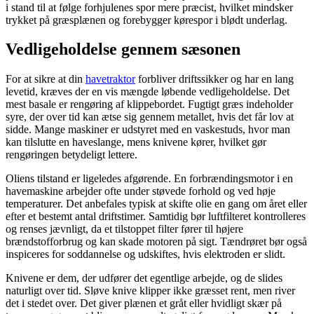
i stand til at følge forhjulenes spor mere præcist, hvilket mindsker
trykket på græsplænen og forebygger kørespor i blødt underlag.
Vedligeholdelse gennem sæsonen
For at sikre at din
havetraktor
forbliver driftssikker og har en lang
levetid, kræves der en vis mængde løbende vedligeholdelse. Det
mest basale er rengøring af klippebordet. Fugtigt græs indeholder
syre, der over tid kan ætse sig gennem metallet, hvis det får lov at
sidde. Mange maskiner er udstyret med en vaskestuds, hvor man
kan tilslutte en haveslange, mens knivene kører, hvilket gør
rengøringen betydeligt lettere.
Oliens tilstand er ligeledes afgørende. En forbrændingsmotor i en
havemaskine arbejder ofte under støvede forhold og ved høje
temperaturer. Det anbefales typisk at skifte olie en gang om året eller
efter et bestemt antal driftstimer. Samtidig bør luftfilteret kontrolleres
og renses jævnligt, da et tilstoppet filter fører til højere
brændstofforbrug og kan skade motoren på sigt. Tændrøret bør også
inspiceres for soddannelse og udskiftes, hvis elektroden er slidt.
Knivene er dem, der udfører det egentlige arbejde, og de slides
naturligt over tid. Sløve knive klipper ikke græsset rent, men river
det i stedet over. Det giver plænen et gråt eller hvidligt skær på