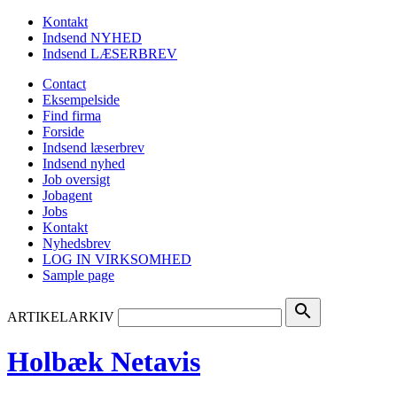
Kontakt
Indsend NYHED
Indsend LÆSERBREV
Contact
Eksempelside
Find firma
Forside
Indsend læserbrev
Indsend nyhed
Job oversigt
Jobagent
Jobs
Kontakt
Nyhedsbrev
LOG IN VIRKSOMHED
Sample page
search
ARTIKELARKIV
Holbæk Netavis