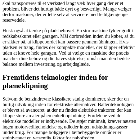
skal transporteres til et værksted langt væk hver gang der er et
problem, bliver det hurtigt både dyrt og besværligt. Mange vælger
derfor maskiner, der er lette selv at servicere med lettilgængelige
reservedele.
Husk også at tænke på pladsbehovet. En stor maskine fylder godt i
redskabsskuret eller garagen. Mål dørbredden inden du køber, så du
er sikker på, at klippebordet kan passere gennem åbningen. Hvis
pladsen er trang, findes der kompakte modeller, der klipper effektivt
uden at kræve hele garagen. Ved at vælge en maskine der præcis
matcher dine behov og din haves størrelse, opnår man den bedste
balance mellem investering og arbejdsglæde.
Fremtidens teknologier inden for
plæneklipning
Selvom de benzindrevne klassikere stadig dominerer, sker der en
hurtig udvikling inden for elektriske alternativer. Batteriteknologien
er blevet så avanceret, at der nu findes elektriske traktorer, der kan
klippe store arealer på en enkelt opladning. Fordelene ved de
elektriske modeller er indlysende. De støjer minimalt, kræver næsten
ingen motorvedligeholdelse og udleder ingen udstødningsgasser
under brug. For mange boligejere i tætbebyggede områder er
støjniveauet en væsentlig faktor for nabofreden.