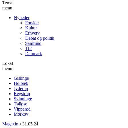
Tema
menu
Nyheder
Forside
Kultur
Erhverv
Debat og politik
Samfund
112
Danmark
Lokal
menu
Gislinge
Holbæk
Jyderup
Regstrup
Svinninge
Tølløse
Vipperød
Mørkøv
Magaxin
•
31.05.24