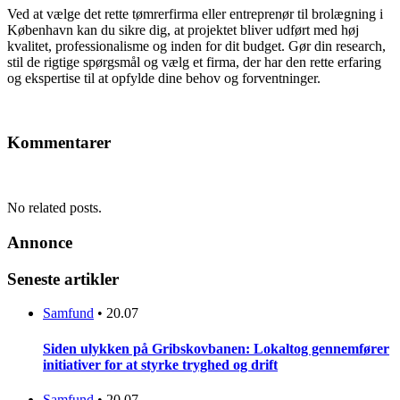
Ved at vælge det rette tømrerfirma eller entreprenør til brolægning i
København kan du sikre dig, at projektet bliver udført med høj
kvalitet, professionalisme og inden for dit budget. Gør din research,
stil de rigtige spørgsmål og vælg et firma, der har den rette erfaring
og ekspertise til at opfylde dine behov og forventninger.
Kommentarer
No related posts.
Annonce
Seneste artikler
Samfund
•
20.07
Siden ulykken på Gribskovbanen: Lokaltog gennemfører
initiativer for at styrke tryghed og drift
Samfund
•
20.07