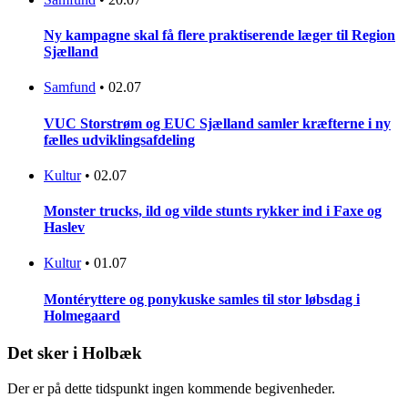
Ny kampagne skal få flere praktiserende læger til Region
Sjælland
Samfund
•
02.07
VUC Storstrøm og EUC Sjælland samler kræfterne i ny
fælles udviklingsafdeling
Kultur
•
02.07
Monster trucks, ild og vilde stunts rykker ind i Faxe og
Haslev
Kultur
•
01.07
Montéryttere og ponykuske samles til stor løbsdag i
Holmegaard
Det sker i Holbæk
Der er på dette tidspunkt ingen kommende begivenheder.