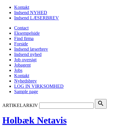
Kontakt
Indsend NYHED
Indsend LÆSERBREV
Contact
Eksempelside
Find firma
Forside
Indsend læserbrev
Indsend nyhed
Job oversigt
Jobagent
Jobs
Kontakt
Nyhedsbrev
LOG IN VIRKSOMHED
Sample page
search
ARTIKELARKIV
Holbæk Netavis