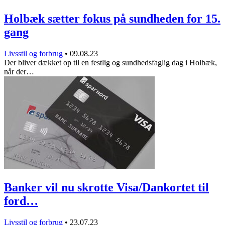
Holbæk sætter fokus på sundheden for 15.
gang
Livsstil og forbrug
•
09.08.23
Der bliver dækket op til en festlig og sundhedsfaglig dag i Holbæk,
når der…
Banker vil nu skrotte Visa/Dankortet til
ford…
Livsstil og forbrug
•
23.07.23