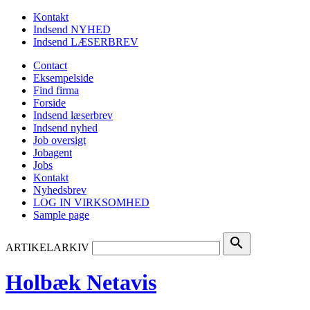
Kontakt
Indsend NYHED
Indsend LÆSERBREV
Contact
Eksempelside
Find firma
Forside
Indsend læserbrev
Indsend nyhed
Job oversigt
Jobagent
Jobs
Kontakt
Nyhedsbrev
LOG IN VIRKSOMHED
Sample page
search
ARTIKELARKIV
Holbæk Netavis