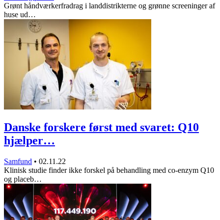
Grønt håndværkerfradrag i landdistrikterne og grønne screeninger af
huse ud…
Danske forskere først med svaret: Q10
hjælper…
Samfund
•
02.11.22
Klinisk studie finder ikke forskel på behandling med co-enzym Q10
og placeb…