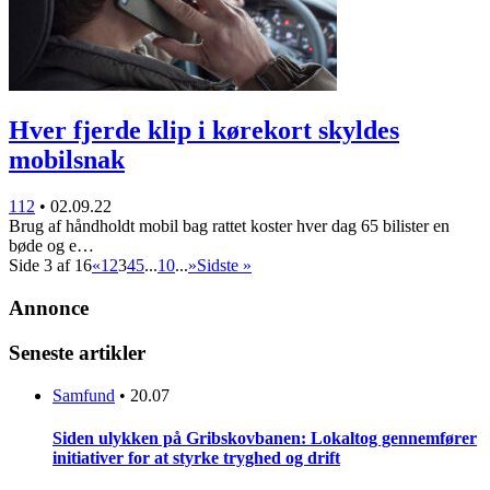
Hver fjerde klip i kørekort skyldes
mobilsnak
112
•
02.09.22
Brug af håndholdt mobil bag rattet koster hver dag 65 bilister en
bøde og e…
Side 3 af 16
«
1
2
3
4
5
...
10
...
»
Sidste »
Annonce
Seneste artikler
Samfund
•
20.07
Siden ulykken på Gribskovbanen: Lokaltog gennemfører
initiativer for at styrke tryghed og drift