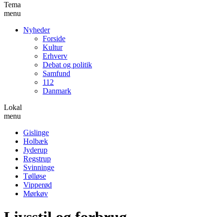
Tema
menu
Nyheder
Forside
Kultur
Erhverv
Debat og politik
Samfund
112
Danmark
Lokal
menu
Gislinge
Holbæk
Jyderup
Regstrup
Svinninge
Tølløse
Vipperød
Mørkøv