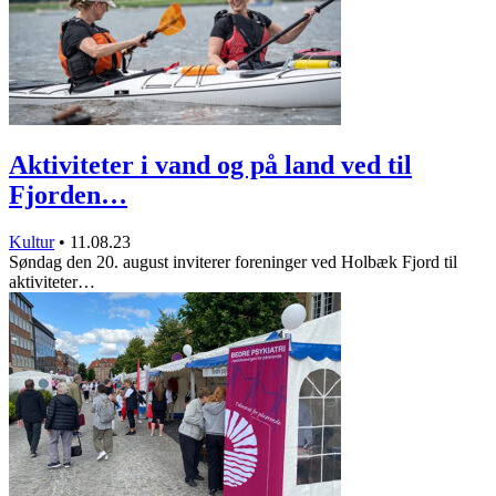
Aktiviteter i vand og på land ved til
Fjorden…
Kultur
•
11.08.23
Søndag den 20. august inviterer foreninger ved Holbæk Fjord til
aktiviteter…