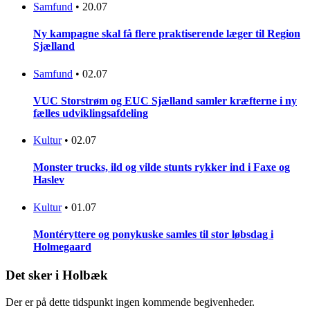
Samfund
•
20.07
Ny kampagne skal få flere praktiserende læger til Region
Sjælland
Samfund
•
02.07
VUC Storstrøm og EUC Sjælland samler kræfterne i ny
fælles udviklingsafdeling
Kultur
•
02.07
Monster trucks, ild og vilde stunts rykker ind i Faxe og
Haslev
Kultur
•
01.07
Montéryttere og ponykuske samles til stor løbsdag i
Holmegaard
Det sker i Holbæk
Der er på dette tidspunkt ingen kommende begivenheder.