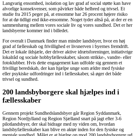
Langvarig ensomhed, isolation og lav grad af social støtte kan have
alvorlige konsekvenser, som påvirker både helbred og trivsel. Et
studie fra 2015 peger på, at ensomme har 26 procent højere risiko
for at dø tidligt end ikke-ensomme. Noget tyder altså på, at der er en
sammenhæng mellem vores sociale liv og vores sundhed. Det er her
landsbyerne kommer ind i billedet.
For overalt i Danmark finder man mindre landsbyer, hvor en høj
grad af fællesskab og frivillighed er livsnerven i byernes fremdrift.
Det er lokale ildsjæle, der driver aktive idrætsforeninger, initiativrige
lokalråd og sociale hobbyfællesskaber, såsom strikke-, vandre- eller
fotoklubber. Hvis dette engagement kan udfolde sig gennem et
frivilligt beredskab, der kan hjælpe unge som ældre med fysiske
eller psykiske udfordringer ind i fællesskaber, så øger det både
trivsel og sundhed.
200 landsbyborgere skal hjælpes ind i
fællesskaber
Gennem projekt Sundhedslandsbyer går Region Syddanmark,
Region Nordjylland og Region Sjælland snart på jagt efter 3-6
pilotlandsbyer, der skal bidrage med ny viden om, hvordan
landsbyfællesskaber kan blive en aktør inden for den fysiske og
mentale sundhed. Målet er at hjælpe op mod 200 landsbyborgere ud