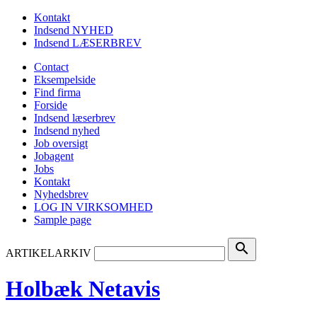
Kontakt
Indsend NYHED
Indsend LÆSERBREV
Contact
Eksempelside
Find firma
Forside
Indsend læserbrev
Indsend nyhed
Job oversigt
Jobagent
Jobs
Kontakt
Nyhedsbrev
LOG IN VIRKSOMHED
Sample page
search
ARTIKELARKIV
Holbæk Netavis