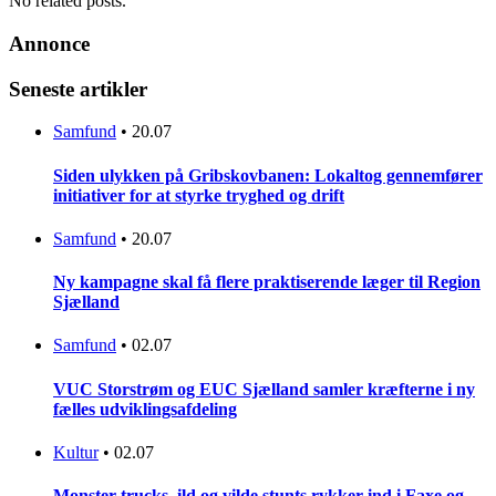
No related posts.
Annonce
Seneste artikler
Samfund
•
20.07
Siden ulykken på Gribskovbanen: Lokaltog gennemfører
initiativer for at styrke tryghed og drift
Samfund
•
20.07
Ny kampagne skal få flere praktiserende læger til Region
Sjælland
Samfund
•
02.07
VUC Storstrøm og EUC Sjælland samler kræfterne i ny
fælles udviklingsafdeling
Kultur
•
02.07
Monster trucks, ild og vilde stunts rykker ind i Faxe og