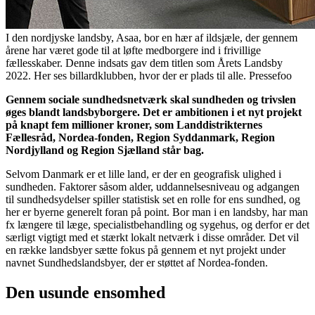
I den nordjyske landsby, Asaa, bor en hær af ildsjæle, der gennem
årene har været gode til at løfte medborgere ind i frivillige
fællesskaber. Denne indsats gav dem titlen som Årets Landsby
2022. Her ses billardklubben, hvor der er plads til alle. Pressefoo
Gennem sociale sundhedsnetværk skal sundheden og trivslen
øges blandt landsbyborgere. Det er ambitionen i et nyt projekt
på knapt fem millioner kroner, som Landdistrikternes
Fællesråd, Nordea-fonden, Region Syddanmark, Region
Nordjylland og Region Sjælland står bag.
Selvom Danmark er et lille land, er der en geografisk ulighed i
sundheden. Faktorer såsom alder, uddannelsesniveau og adgangen
til sundhedsydelser spiller statistisk set en rolle for ens sundhed, og
her er byerne generelt foran på point. Bor man i en landsby, har man
fx længere til læge, specialistbehandling og sygehus, og derfor er det
særligt vigtigt med et stærkt lokalt netværk i disse områder. Det vil
en række landsbyer sætte fokus på gennem et nyt projekt under
navnet Sundhedslandsbyer, der er støttet af Nordea-fonden.
Den usunde ensomhed