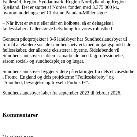
Fællesråd, Region Syddanmark, Region Nordjylland og Region
Sjælland. Det er støttet af Nordea-fonden med 3.375.000 kr.,
hvorom uddelingschef Christine Paludan-Müller siger:
– Når livet er svært eller slår en kolbøtte, så er deltagelse i
fællesskaber af allerstørste betydning for vores robusthed.
Gennem pilotprojekter i 3-6 landsbyer har Sundhedslandsbyer til
formål at etablere sociale sundhedsnetværk med udgangspunkt i de
fællesskaber, der allerede eksisterer i byerne. Sideløbende vil
Sundhedslandsbyer etablere samarbejde med fagprofessionelle,
såsom social- og sundhedsplejen og læger.
Sundhedslandsbyer bygger videre på erfaringer fra dels et casestudie
i Frome, England og dels projekterne ”Fællesskabsby” og
”Sundhed, bevægelse og trivsel i Purhus IF”.
Sundhedslandsbyer løber fra september 2023 til februar 2026.
Kommentarer