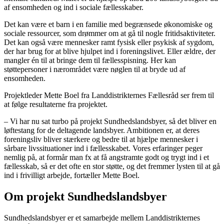
af ensomheden og ind i sociale fællesskaber.
Det kan være et barn i en familie med begrænsede økonomiske og
sociale ressourcer, som drømmer om at gå til nogle fritidsaktiviteter.
Det kan også være mennesker ramt fysisk eller psykisk af sygdom,
der har brug for at blive hjulpet ind i foreningslivet. Eller ældre, der
mangler én til at bringe dem til fællesspisning. Her kan
støttepersoner i nærområdet være nøglen til at bryde ud af
ensomheden.
Projektleder Mette Boel fra Landdistrikternes Fællesråd ser frem til
at følge resultaterne fra projektet.
– Vi har nu sat turbo på projekt Sundhedslandsbyer, så det bliver en
løftestang for de deltagende landsbyer. Ambitionen er, at deres
foreningsliv bliver stærkere og bedre til at hjælpe mennesker i
sårbare livssituationer ind i fællesskabet. Vores erfaringer peger
nemlig på, at formår man fx at få angstramte godt og trygt ind i et
fællesskab, så er det ofte en stor støtte, og det fremmer lysten til at gå
ind i frivilligt arbejde, fortæller Mette Boel.
Om projekt Sundhedslandsbyer
Sundhedslandsbyer er et samarbejde mellem Landdistrikternes