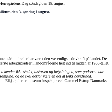
 Herregårdens Dag søndag den 18. august.
blikum den 3. søndag i august.
nnem århundreder har været den væsentligste drivkraft på landet. De
te arbejdspladser i landområderne helt ind til midten af 1900-tallet.
men kender ikke stedet, historien og betydningen, som godserne har
samfund, og de skal derfor være en del af folks bevidsthed.
tine Elkjær, der er museumsinspektør ved Gammel Estrup Danmarks