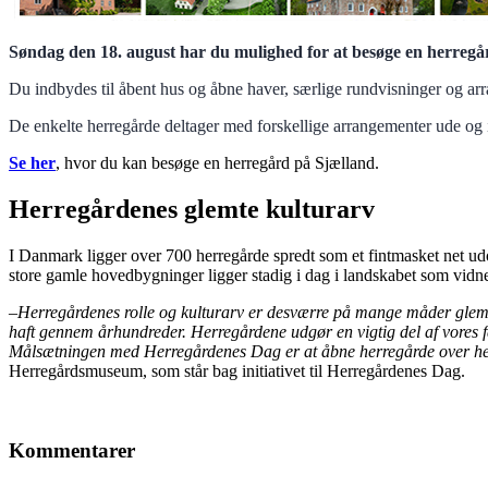
Søndag den 18. august har du mulighed for at besøge en herregår
Du indbydes til åbent hus og åbne haver, særlige rundvisninger og a
De enkelte herregårde deltager med forskellige arrangementer ude og ind
Se her
, hvor du kan besøge en herregård på Sjælland.
Herregårdenes glemte kulturarv
I Danmark ligger over 700 herregårde spredt som et fintmasket net ud
store gamle hovedbygninger ligger stadig i dag i landskabet som vidne
–
Herregårdenes rolle og kulturarv er desværre på mange måder glemt i
haft gennem århundreder. Herregårdene udgør en vigtig del af vores fæl
Målsætningen med Herregårdenes Dag er at åbne herregårde over hele
Herregårdsmuseum, som står bag initiativet til Herregårdenes Dag.
Kommentarer