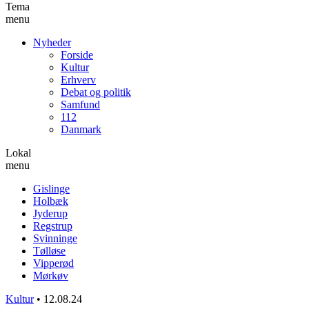
Tema
menu
Nyheder
Forside
Kultur
Erhverv
Debat og politik
Samfund
112
Danmark
Lokal
menu
Gislinge
Holbæk
Jyderup
Regstrup
Svinninge
Tølløse
Vipperød
Mørkøv
Kultur
•
12.08.24