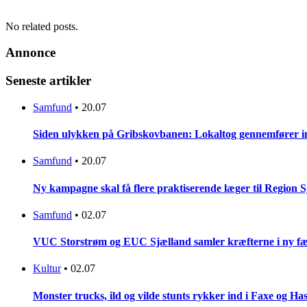
No related posts.
Annonce
Seneste artikler
Samfund
•
20.07
Siden ulykken på Gribskovbanen: Lokaltog gennemfører initi
Samfund
•
20.07
Ny kampagne skal få flere praktiserende læger til Region 
Samfund
•
02.07
VUC Storstrøm og EUC Sjælland samler kræfterne i ny fæl
Kultur
•
02.07
Monster trucks, ild og vilde stunts rykker ind i Faxe og Has