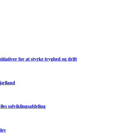
ativer for at styrke tryghed og drift
Sjælland
les udviklingsafdeling
lev