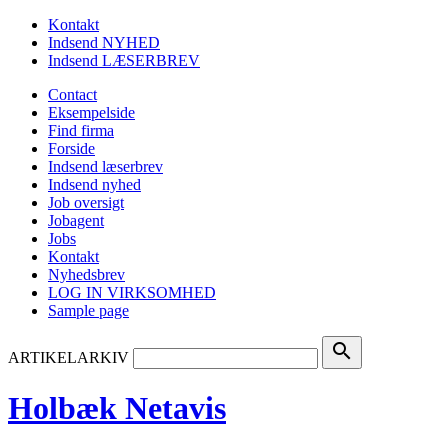
Kontakt
Indsend NYHED
Indsend LÆSERBREV
Contact
Eksempelside
Find firma
Forside
Indsend læserbrev
Indsend nyhed
Job oversigt
Jobagent
Jobs
Kontakt
Nyhedsbrev
LOG IN VIRKSOMHED
Sample page
search
ARTIKELARKIV
Holbæk Netavis