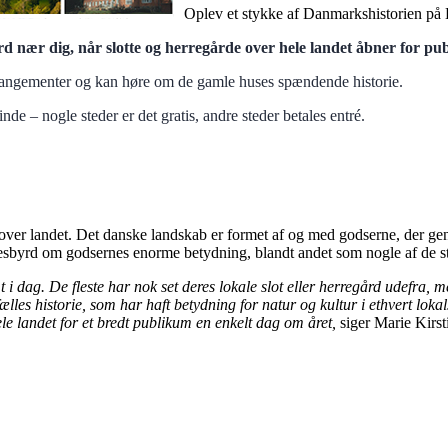
Oplev et stykke af Danmarkshistorien på
d nær dig, når slotte og herregårde over hele landet åbner for pu
rrangementer og kan høre om de gamle huses spændende historie.
e – nogle steder er det gratis, andre steder betales entré.
over landet. Det danske landskab er formet af og med godserne, der ge
sbyrd om godsernes enorme betydning, blandt andet som nogle af de størs
 dag. De fleste har nok set deres lokale slot eller herregård udefra, 
les historie, som har haft betydning for natur og kultur i ethvert lokal
 landet for et bredt publikum en enkelt dag om året,
siger Marie Kirs