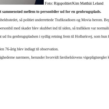
Foto: Rigspolitiet/Kim Matthäi Leland
 et sammenstød mellem to personbiler ud for en genbrugsplads.
ldsstedet, så politiet underrettede Trafikradioen og Movia herom. Begg
ersonbil med skader blev skubbet ind til siden, så trafikken var normalis
somt ud fra genbrugspladsen i sydlig retning frem til Holbækvej, som hun
n 76-årig blev indlagt til observation.
dighederne nærmere, herunder hvorvidt færdselslovens vigepligtsregler k