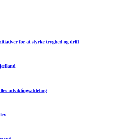
ativer for at styrke tryghed og drift
Sjælland
les udviklingsafdeling
lev