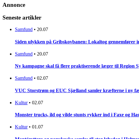
Annonce
Seneste artikler
Samfund
•
20.07
Siden ulykken på Gribskovbanen: Lokaltog gennemfører initi
Samfund
•
20.07
Ny kampagne skal få flere praktiserende læger til Region 
Samfund
•
02.07
VUC Storstrøm og EUC Sjælland samler kræfterne i ny fæl
Kultur
•
02.07
Monster trucks, ild og vilde stunts rykker ind i Faxe og Has
Kultur
•
01.07