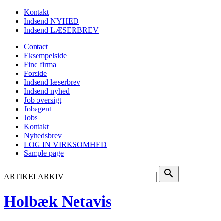
Kontakt
Indsend NYHED
Indsend LÆSERBREV
Contact
Eksempelside
Find firma
Forside
Indsend læserbrev
Indsend nyhed
Job oversigt
Jobagent
Jobs
Kontakt
Nyhedsbrev
LOG IN VIRKSOMHED
Sample page
search
ARTIKELARKIV
Holbæk Netavis