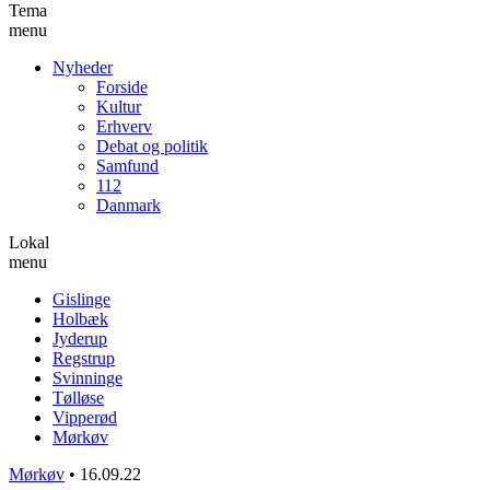
Tema
menu
Nyheder
Forside
Kultur
Erhverv
Debat og politik
Samfund
112
Danmark
Lokal
menu
Gislinge
Holbæk
Jyderup
Regstrup
Svinninge
Tølløse
Vipperød
Mørkøv
Mørkøv
•
16.09.22