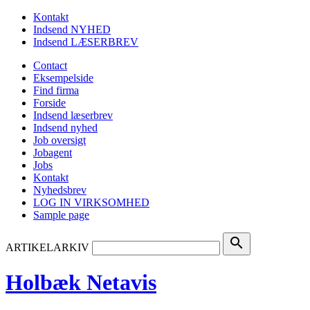
Kontakt
Indsend NYHED
Indsend LÆSERBREV
Contact
Eksempelside
Find firma
Forside
Indsend læserbrev
Indsend nyhed
Job oversigt
Jobagent
Jobs
Kontakt
Nyhedsbrev
LOG IN VIRKSOMHED
Sample page
search
ARTIKELARKIV
Holbæk Netavis