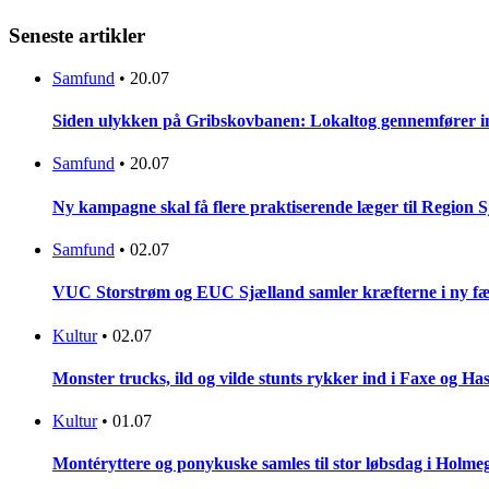
Seneste artikler
Samfund
•
20.07
Siden ulykken på Gribskovbanen: Lokaltog gennemfører initi
Samfund
•
20.07
Ny kampagne skal få flere praktiserende læger til Region 
Samfund
•
02.07
VUC Storstrøm og EUC Sjælland samler kræfterne i ny fæl
Kultur
•
02.07
Monster trucks, ild og vilde stunts rykker ind i Faxe og Has
Kultur
•
01.07
Montéryttere og ponykuske samles til stor løbsdag i Holme