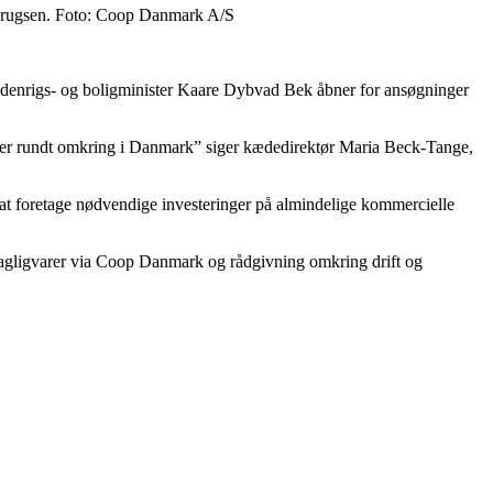
Brugsen. Foto: Coop Danmark A/S
e. Indenrigs- og boligminister Kaare Dybvad Bek åbner for ansøgninger
skaber rundt omkring i Danmark” siger kædedirektør Maria Beck-Tange,
r at foretage nødvendige investeringer på almindelige kommercielle
agligvarer via Coop Danmark og rådgivning omkring drift og