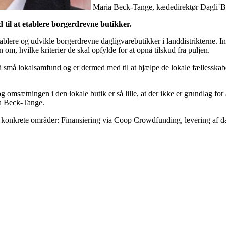
Maria Beck-Tange, kædedirektør Dagli´
d til at etablere borgerdrevne butikker.
t etablere og udvikle borgerdrevne dagligvarebutikker i landdistriktern
n om, hvilke kriterier de skal opfylde for at opnå tilskud fra puljen.
ker i små lokalsamfund og er dermed med til at hjælpe de lokale fælles
 omsætningen i den lokale butik er så lille, at der ikke er grundlag fo
ia Beck-Tange.
konkrete områder: Finansiering via Coop Crowdfunding, levering af d