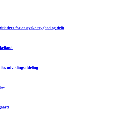
ativer for at styrke tryghed og drift
Sjælland
les udviklingsafdeling
lev
gaard